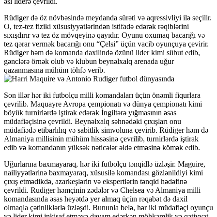
əsl liderə çevrildi.
Rüdiger də öz növbəsində meydanda sürəti və aqressivliyi ilə seçilir.
O, tez-tez fiziki xüsusiyyətlərindən istifadə edərək rəqiblərini
sıxışdırır və tez öz mövqeyinə qayıdır. Oyunu oxumaq bacarığı və
tez qərar vermək bacarığı onu “Çelsi” üçün vacib oyunçuya çevirir.
Rüdiger həm də komanda daxilində özünü lider kimi sübut edib,
gənclərə örnək olub və klubun beynəlxalq arenada uğur
qazanmasına mühüm töhfə verib.
Son illər hər iki futbolçu milli komandaları üçün önəmli fiqurlara
çevrilib. Maquayre Avropa çempionatı və dünya çempionatı kimi
böyük turnirlərdə iştirak edərək İngiltərə yığmasının əsas
müdafiəçisinə çevrildi. Beynəlxalq səhnədəki çıxışları onu
müdafiədə etibarlılıq və sabitlik simvoluna çevirib. Rüdiger həm də
Almaniya millisinin mühüm hissəsinə çevrilib, turnirlərdə iştirak
edib və komandanın yüksək nəticələr əldə etməsinə kömək edib.
Uğurlarına baxmayaraq, hər iki futbolçu tənqidlə üzləşir. Maguire,
nailiyyətlərinə baxmayaraq, xüsusilə komandası gözlənildiyi kimi
çıxış etmədikdə, azarkeşlərin və ekspertlərin tənqid hədəfinə
çevrildi. Rudiger həmçinin zədələr və Chelsea və Almaniya milli
komandasında əsas heyətdə yer almaq üçün rəqabət də daxil
olmaqla çətinliklərlə üzləşdi. Bununla belə, hər iki müdafiəçi oyunçu
və lider kimi inkişaf etməyə davam edərkən möhkəmlik və qətiyyət