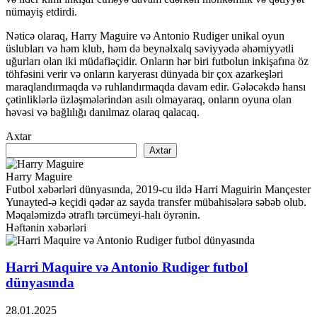
nümayiş etdirdi.
Nəticə olaraq, Harry Maguire və Antonio Rudiger unikal oyun
üslubları və həm klub, həm də beynəlxalq səviyyədə əhəmiyyətli
uğurları olan iki müdafiəçidir. Onların hər biri futbolun inkişafına öz
töhfəsini verir və onların karyerası dünyada bir çox azarkeşləri
maraqlandırmaqda və ruhlandırmaqda davam edir. Gələcəkdə hansı
çətinliklərlə üzləşmələrindən asılı olmayaraq, onların oyuna olan
həvəsi və bağlılığı danılmaz olaraq qalacaq.
Axtar
Axtar
Harry Maguire
Futbol xəbərləri dünyasında, 2019-cu ildə Harri Maguirin Mançester
Yunayted-ə keçidi qədər az sayda transfer mübahisələrə səbəb olub.
Məqaləmizdə ətraflı tərcümeyi-halı öyrənin.
Həftənin xəbərləri
Harri Maquire və Antonio Rudiger futbol
dünyasında
28.01.2025