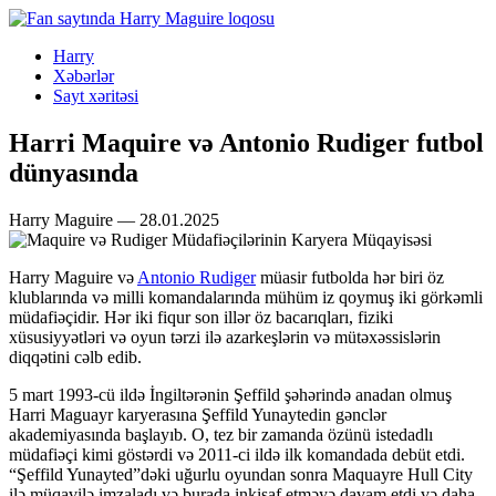
Harry
Xəbərlər
Sayt xəritəsi
Harri Maquire və Antonio Rudiger futbol
dünyasında
Harry Maguire — 28.01.2025
Harry Maguire və
Antonio Rudiger
müasir futbolda hər biri öz
klublarında və milli komandalarında mühüm iz qoymuş iki görkəmli
müdafiəçidir. Hər iki fiqur son illər öz bacarıqları, fiziki
xüsusiyyətləri və oyun tərzi ilə azarkeşlərin və mütəxəssislərin
diqqətini cəlb edib.
5 mart 1993-cü ildə İngiltərənin Şeffild şəhərində anadan olmuş
Harri Maguayr karyerasına Şeffild Yunaytedin gənclər
akademiyasında başlayıb. O, tez bir zamanda özünü istedadlı
müdafiəçi kimi göstərdi və 2011-ci ildə ilk komandada debüt etdi.
“Şeffild Yunayted”dəki uğurlu oyundan sonra Maquayre Hull City
ilə müqavilə imzaladı və burada inkişaf etməyə davam etdi və daha