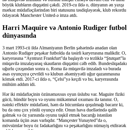
böyük klubların diqqətini çəkdi. 2019-cu ildə o, dünyanın ən yaxşı
mərkəz müdafiəçilərindən biri statusunu təsdiqləyərək, klub rekordu
ödəyərək Manchester United-ə imza atdı.
Harri Maquire və Antonio Rudiger futbol
dünyasında
3 mart 1993-cü ildə Almaniyanın Berlin şəhərində anadan olan
Antonio Rudiger peşəkar futbolda da təsirli karyerasına malikdir. O,
karyerasına “Ayntraxt Frankfurt”da başlayıb və tezliklə “Ştutqart”la
müqavilə imzalayaraq skautların diqqətini cəlb edib. Bundesliqadakı
uğurlu çıxışından sonra o, Roma ilə müqavilə imzaladı və burada
əsas oyunçuya çevrildi və klubun əhəmiyyətli uğur qazanmasına
kömək etdi. 2017-ci ildə o, “Çelsi”yə keçdi və bu, karyerasında
mühüm addım idi.
Hər iki müdafiəçinin özünəməxsus oyun üslubu var. Maguire fiziki
gücü, hündür boyu və oyunu mükəmməl oxuması ilə tanınır. O,
nəinki effektiv müdafiəni, həm də hücumlara qoşulmağı bacarır ki,
bu da onu çox yönlü oyunçu edir. Onun hava duellərində qalib
gəlmək və öz yarısında oyunu təşkil etmək bacarığı istənilən
komanda üçün əsas varlıqdır. “Mançester Yunayted”də o,
mövsümlər boyu öz fədakarlığını və peşəkarlığını nümayiş etdirərək